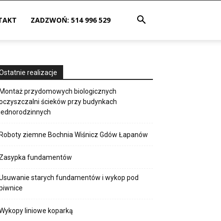
TAKT
ZADZWOŃ: 514 996 529
Ostatnie realizacje
Montaż przydomowych biologicznych
oczyszczalni ścieków przy budynkach
jednorodzinnych
Roboty ziemne Bochnia Wiśnicz Gdów Łapanów
Zasypka fundamentów
Usuwanie starych fundamentów i wykop pod
piwnice
Wykopy liniowe koparką