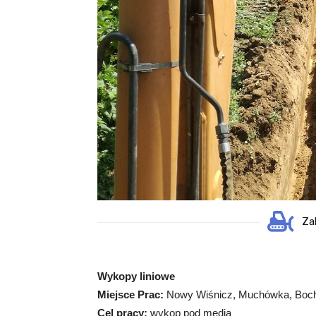
Za
Wykopy liniowe
Miejsce Prac:
Nowy Wiśnicz, Muchówka, Boc
Cel pracy:
wykop pod media