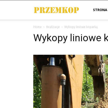
Przemkop
STRONA
Home
Realizacje
Wykopy liniowe koparką
Wykopy liniowe 