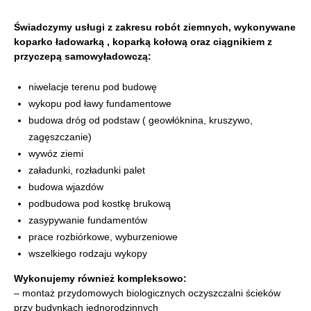
Świadczymy usługi z zakresu robót ziemnych, wykonywane
koparko ładowarką , koparką kołową oraz ciągnikiem z
przyczepą samowyładowczą:
niwelacje terenu pod budowę
wykopu pod ławy fundamentowe
budowa dróg od podstaw ( geowłóknina, kruszywo,
zagęszczanie)
wywóz ziemi
załadunki, rozładunki palet
budowa wjazdów
podbudowa pod kostkę brukową
zasypywanie fundamentów
prace rozbiórkowe, wyburzeniowe
wszelkiego rodzaju wykopy
Wykonujemy również kompleksowo:
– montaż przydomowych biologicznych oczyszczalni ścieków
przy budynkach jednorodzinnych