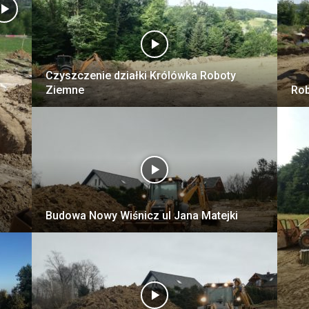
Czyszczenie działki Królówka Roboty
Ziemne
Rob
Budowa Nowy Wiśnicz ul Jana Matejki