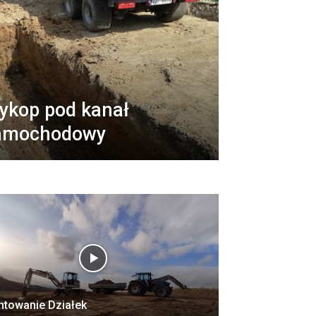
ykop pod kanał
amochodowy
ntowanie Działek