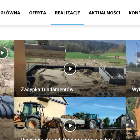
 GŁÓWNA
OFERTA
REALIZACJE
AKTUALNOŚCI
KON
Zasypka fundamentów
Wyk
Usuwanie starych fundamentów i wykop