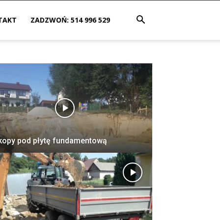
TAKT
ZADZWOŃ: 514 996 529
opy pod płytę fundamentową