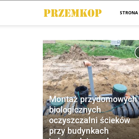
STRONA
Przemkop
Montaż przydomowych
biologicznych
oczyszczalni ścieków
przy budynkach