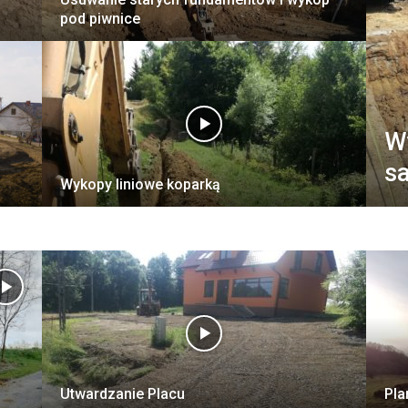
pod piwnice
W
s
Wykopy liniowe koparką
Utwardzanie Placu
Pla